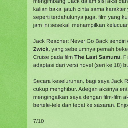
mengimbangi Jack dalam sisi aksi dan
kalian bakal jatuh cinta sama karakter
seperti terdahulunya juga, film yang ku
jam ini sesekali menampilkan kelucua
Jack Reacher: Never Go Back sendiri 
Zwick
, yang sebelumnya pernah bek
Cruise pada film
The Last Samurai
. F
adaptasi dari versi novel (seri ke 18) 
Secara keseluruhan, bagi saya Jack 
cukup menghibur. Adegan aksinya en
mengingatkan saya dengan film-film ak
bertele-tele dan tepat ke sasaran. Enjo
7/10