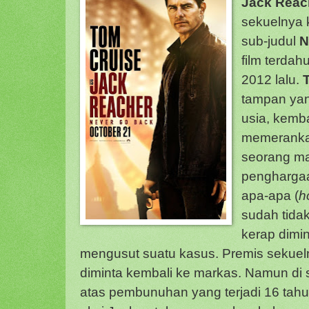
Jack Reac
sekuelnya 
sub-judul
N
film terdah
2012 lalu.
tampan yan
usia, kemba
memeranka
seorang man
penghargaa
apa-apa (
h
sudah tidak 
kerap dimi
mengusut suatu kasus. Premis sekuelny
diminta kembali ke markas. Namun di sa
atas pembunuhan yang terjadi 16 tahu