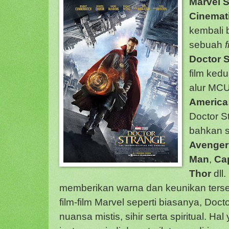
Marvel 
Cinemat
kembali 
sebuah
Doctor 
film ked
alur MC
America:
Doctor S
bahkan 
Avenge
Man
,
Ca
Thor
dll
memberikan warna dan keunikan terse
film-film Marvel seperti biasanya, Do
nuansa mistis, sihir serta spiritual. Ha