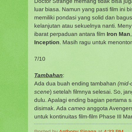
Doctor Strange memang tidak bisa juga
luar biasa. Namun yang pasti film ini b
memiliki pondasi yang solid dan bagu
kelanjutan atau sekuelnya nanti. Men
ibarat perpaduan antara film
Iron Man
Inception
. Masih ragu untuk menont
7/10
Tambahan
:
Ada dua buah ending tambahan
(mid-
scene
) setelah filmnya selesai. So, j
dulu. Apalagi ending bagian pertama 
disimak. Ada
cameo
anggota Avengers 
untuk kontinuitas film-film Phase III M
Posted by
Anthony Sinaga
at
4:33 PM