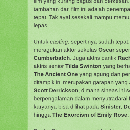
film yang kurang bagus dan berkesan.
tambahan dari film ini adalah penemp
tepat. Tak ayal sesekali mampu memu
lepas.
Untuk
casting
, sepertinya sudah tepat
meragukan aktor sekelas
Oscar
seper
Cumberbatch
. Juga aktris cantik
Rac
aktris senior
Tilda Swinton
yang berh
The Ancient One
yang agung dan pen
ditampik ini merupakan garapan yang a
Scott Derrickson
, dimana sineas ini 
berpengalaman dalam menyutradarai fi
karyanya bisa dilihat pada
Sinister
,
De
hingga
The Exorcism of Emily Rose
.