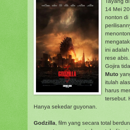
Tayang di
14 Mei 20
nonton di
perilisann
menonton
mengata
ini adala
rese abis
Gojira tid
Muto
yan
itulah al
harus me
tersebut.
Hanya sekedar guyonan.
Godzilla
, film yang secara total berdur