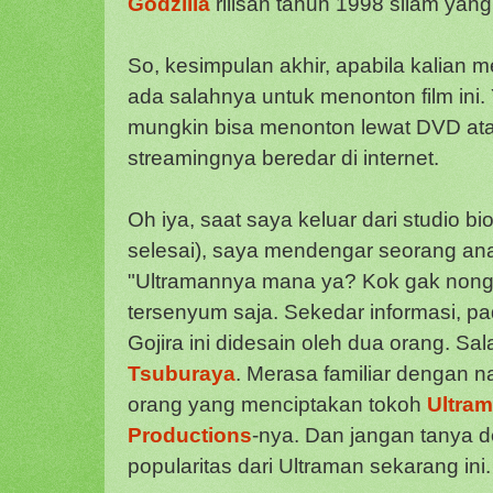
Godzilla
rilisan tahun 1998 silam yang 
So, kesimpulan akhir, apabila kalian me
ada salahnya untuk menonton film ini.
mungkin bisa menonton lewat DVD at
streamingnya beredar di internet.
Oh iya, saat saya keluar dari studio bi
selesai), saya mendengar seorang anak
"Ultramannya mana ya? Kok gak nongo
tersenyum saja. Sekedar informasi, p
Gojira ini didesain oleh dua orang. S
Tsuburaya
. Merasa familiar dengan n
orang yang menciptakan tokoh
Ultra
Productions
-nya. Dan jangan tanya 
popularitas dari Ultraman sekarang ini