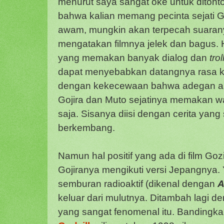
menurut saya sangat oke untuk ditont
bahwa kalian memang pecinta sejati G
awam, mungkin akan terpecah suaran
mengatakan filmnya jelek dan bagus. 
yang memakan banyak dialog dan
tro
dapat menyebabkan datangnya rasa ka
dengan kekecewaan bahwa adegan aks
Gojira dan Muto sejatinya memakan wa
saja. Sisanya diisi dengan cerita yang 
berkembang.
Namun hal positif yang ada di film Gozil
Gojiranya mengikuti versi Jepangnya.
semburan radioaktif (dikenal dengan
A
keluar dari mulutnya. Ditambah lagi 
yang sangat fenomenal itu. Bandingka