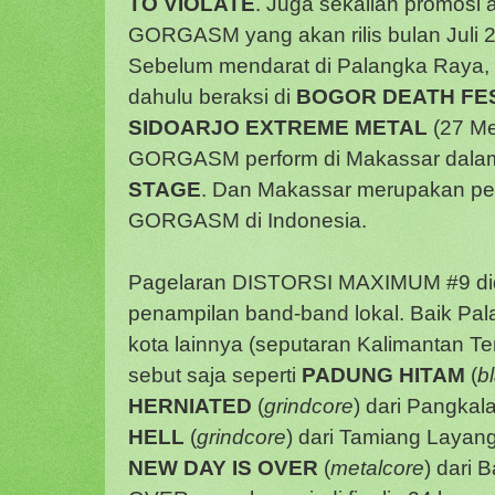
TO VIOLATE
. Juga sekalian promosi
GORGASM yang akan rilis bulan Juli 
Sebelum mendarat di Palangka Raya
dahulu beraksi di
BOGOR DEATH FES
SIDOARJO EXTREME METAL
(27 Me
GORGASM perform di Makassar dala
STAGE
. Dan Makassar merupakan perh
GORGASM di Indonesia.
Pagelaran DISTORSI MAXIMUM #9 di
penampilan band-band lokal. Baik Pal
kota lainnya (seputaran Kalimantan Te
sebut saja seperti
PADUNG HITAM
(
b
HERNIATED
(
grindcore
) dari Pangkal
HELL
(
grindcore
) dari Tamiang Laya
NEW DAY IS OVER
(
metalcore
) dari 