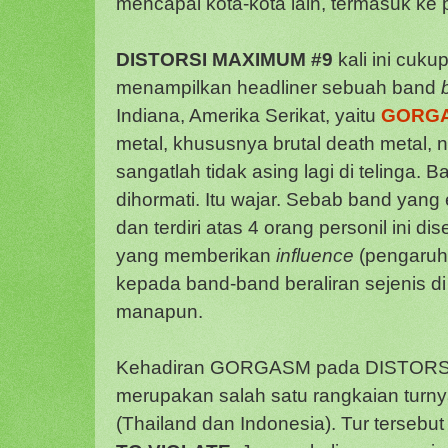
mencapai kota-kota lain, termasuk ke 
DISTORSI MAXIMUM #9
kali ini cuku
menampilkan headliner sebuah band
Indiana, Amerika Serikat, yaitu
GORG
metal, khususnya brutal death meta
sangatlah tidak asing lagi di telinga. 
dihormati. Itu wajar. Sebab band yang
dan terdiri atas 4 orang personil ini d
yang memberikan
influence
(pengaruh)
kepada band-band beraliran sejenis d
manapun.
Kehadiran GORGASM pada DISTOR
merupakan salah satu rangkaian turny
(Thailand dan Indonesia). Tur tersebut 