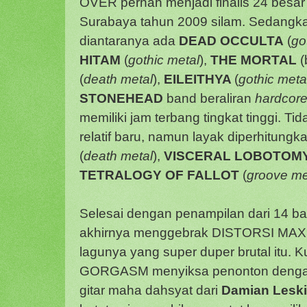
OVER pernah menjadi finalis 24 besar
Surabaya tahun 2009 silam. Sedangka
diantaranya ada
DEAD OCCULTA
(
go
HITAM
(
gothic metal
),
THE MORTAL
(
(
death metal
),
EILEITHYA
(
gothic meta
STONEHEAD
band beraliran
hardcor
memiliki jam terbang tingkat tinggi. T
relatif baru, namun layak diperhitungk
(
death metal
),
VISCERAL LOBOTOM
TETRALOGY OF FALLOT
(
groove me
Selesai dengan penampilan dari 14 
akhirnya menggebrak DISTORSI MAX
lagunya yang super duper brutal itu. K
GORGASM menyiksa penonton dengan 
gitar maha dahsyat dari
Damian Leski