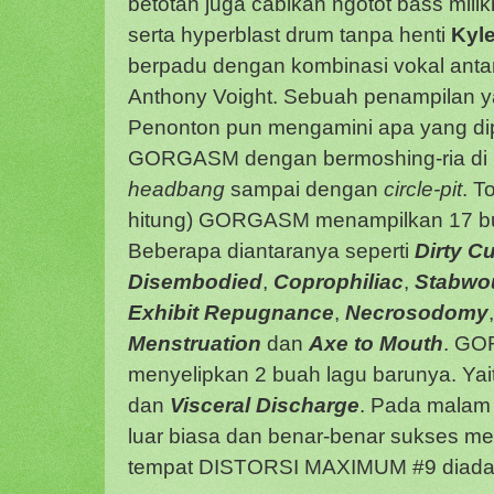
betotan juga cabikan ngotot bass mili
serta hyperblast drum tanpa henti
Kyl
berpadu dengan kombinasi vokal anta
Anthony Voight. Sebuah penampilan y
Penonton pun mengamini apa yang di
GORGASM dengan bermoshing-ria di mo
headbang
sampai dengan
circle-pit
. T
hitung) GORGASM menampilkan 17 bu
Beberapa diantaranya seperti
Dirty C
Disembodied
,
Coprophiliac
,
Stabwou
Exhibit Repugnance
,
Necrosodomy
Menstruation
dan
Axe to Mouth
. GO
menyelipkan 2 buah lagu barunya. Ya
dan
Visceral Discharge
. Pada malam
luar biasa dan benar-benar sukses 
tempat DISTORSI MAXIMUM #9 diada