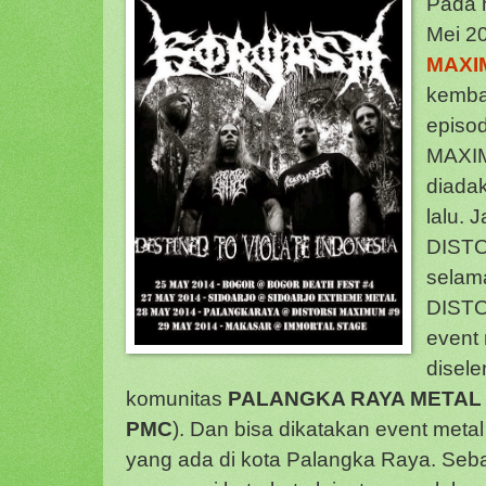
Pada h
Mei 2
MAXI
kembal
episo
MAXIM
diada
lalu. 
DIST
selama
DIST
event
disel
komunitas
PALANGKA RAYA METAL
PMC
). Dan bisa dikatakan event meta
yang ada di kota Palangka Raya. Se