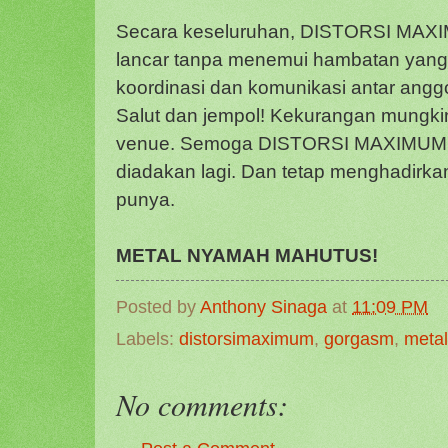
Secara keseluruhan, DISTORSI MAXI
lancar tanpa menemui hambatan yang be
koordinasi dan komunikasi antar anggo
Salut dan jempol! Kekurangan mungki
venue. Semoga DISTORSI MAXIMUM b
diadakan lagi. Dan tetap menghadirka
punya.
METAL NYAMAH MAHUTUS!
Posted by
Anthony Sinaga
at
11:09 PM
Labels:
distorsimaximum
,
gorgasm
,
metal
No comments: