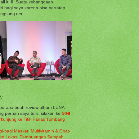
all lt. III Suatu kebanggaan
iri bagi saya karena bisa bertatap
ngsung den...
y
eberapa buah review album LUNA
g pernah saya tulis, silakan ke
SINI
rkunjung ke Titik Panas Tumbang
gi-bagi Masker, Multivitamin & Obat-
 ke Lokasi Pembuangan Sampah