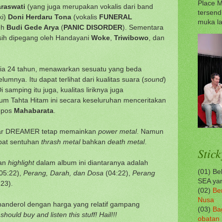
Place M
raswati
(yang juga merupakan vokalis dari band
tersend
ki)
Doni Herdaru Tona
(vokalis
FUNERAL
muka la
leh
Budi Gede Arya
(
PANIC DISORDER
). Sementara
sih dipegang oleh Handayani
Woke
,
Triwibowo
, dan
sia 24 tahun, menawarkan sesuatu yang beda
mnya. Itu dapat terlihat dari kualitas suara (
sound
)
Di samping itu juga, kualitas liriknya juga
bum Tahta Hitam ini secara keseluruhan menceritakan
epos
Mahabarata
.
besar DREAMER tetap memainkan
power metal
. Namun
apat sentuhan
thrash metal
bahkan
death metal
.
Stick
kan
highlight
dalam album ini diantaranya adalah
(01) B
05:22),
Perang, Darah, dan Dosa
(04:22),
Perang
SEA yan
23).
(02)
Be
Nusa
banderol dengan harga yang relatif gampang
(03)
Ba
hould buy and listen this stuff! Hail!!!
obatan