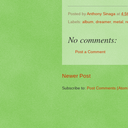
Posted by
Anthony Sinaga
at
4:5
Labels:
album
,
dreamer
,
metal
,
r
No comments:
Post a Comment
Newer Post
Subscribe to:
Post Comments (Atom