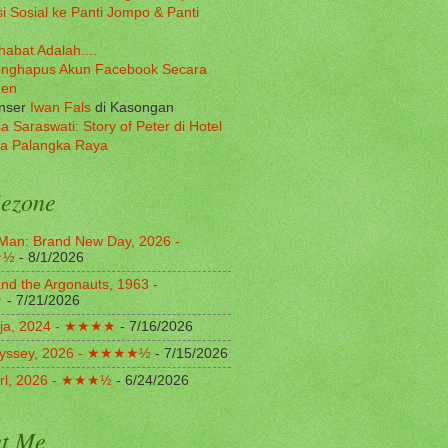
i Sosial ke Panti Jompo & Panti
habat Adalah....
nghapus Akun Facebook Secara
nen
onser
Iwan Fals
di Kasongan
a Saraswati: Story of Peter di Hotel
a Palangka Raya
ezone
Man: Brand New Day, 2026 -
★½
- 8/1/2026
nd the Argonauts, 1963 -
★
- 7/21/2026
ja, 2024 - ★★★★
- 7/16/2026
yssey, 2026 - ★★★★½
- 7/15/2026
irl, 2026 - ★★★½
- 6/24/2026
t Me