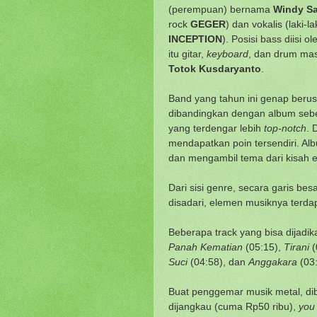
(perempuan) bernama
Windy Sa
rock
GEGER
) dan vokalis (laki-la
INCEPTION
). Posisi bass diisi o
itu gitar,
keyboard
, dan drum ma
Totok Kusdaryanto
.
Band yang tahun ini genap beru
dibandingkan dengan album sebelu
yang terdengar lebih
top-notch
. 
mendapatkan poin tersendiri. Al
dan mengambil tema dari kisah 
Dari sisi genre, secara garis 
disadari, elemen musiknya terd
Beberapa track yang bisa dijadi
Panah Kematian
(05:15),
Tirani
(
Suci
(04:58), dan
Anggakara
(03:
Buat penggemar musik metal, di
dijangkau (cuma Rp50 ribu),
you s