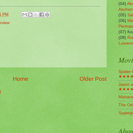
(04)
Aks
Asuhan
6 PM
(05)
Sa
(06)
Me
eview
Perma
(07) K
(08)
Ris
Luwans
Movi
Spider-
★★★
Home
Older Post
Jason a
★★★
)
Mahara
The Od
Superg
Abou