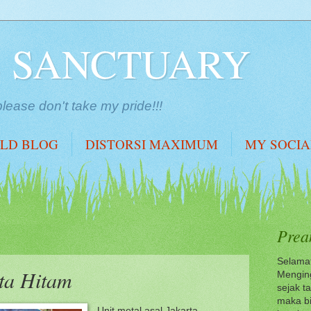
S SANCTUARY
lease don't take my pride!!!
LD BLOG
DISTORSI MAXIMUM
MY SOCI
Prea
Selamat
a Hitam
Menging
sejak t
maka bi
Unit metal asal Jakarta,