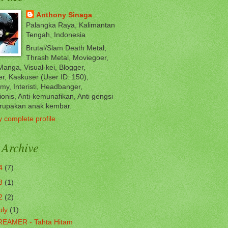
Anthony Sinaga
Palangka Raya, Kalimantan
Tengah, Indonesia
Brutal/Slam Death Metal,
Thrash Metal, Moviegoer,
anga, Visual-kei, Blogger,
r, Kaskuser (User ID: 150),
my, Interisti, Headbanger,
ionis, Anti-kemunafikan, Anti gengsi
rupakan anak kembar.
 complete profile
 Archive
4
(7)
3
(1)
2
(2)
uly
(1)
REAMER - Tahta Hitam