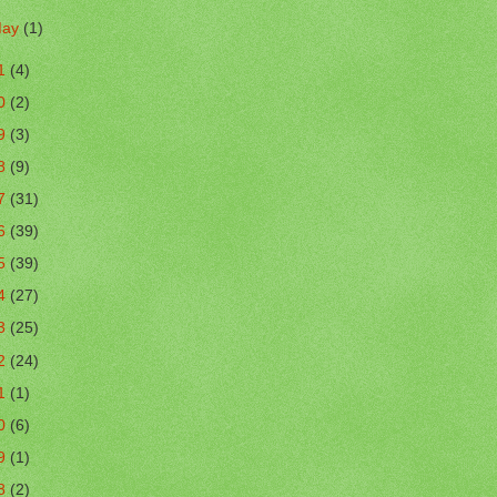
ay
(1)
1
(4)
0
(2)
9
(3)
8
(9)
7
(31)
6
(39)
5
(39)
4
(27)
3
(25)
2
(24)
1
(1)
0
(6)
9
(1)
8
(2)