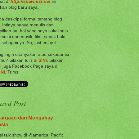
at di
http://spawnist.net
ini
an blog baru saya.
da deskripsi formal tentang blog
i. Intinya hanya menulis dan
lkan hal-hal yang saya sukai saja.
 mulai dari musik, film, sepak bola
 sebagainya. So, just enjoy it.
g ingin ditanyakan atau sekadar isi
mu? Silakan tulis di
SINI
. Silakan
i juga Facebook Page saya di
INI
. Trims.
ured Post
argaan dari Mongabay
esia
si talk show di @america, Pacific