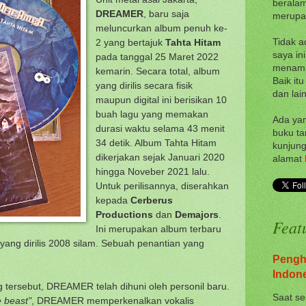
beralam
DREAMER
, baru saja
merupak
meluncurkan album penuh ke-
Tidak a
2 yang bertajuk
Tahta Hitam
saya in
pada tanggal 25 Maret 2022
menampi
kemarin. Secara total, album
Baik itu
yang dirilis secara fisik
dan lain
maupun digital ini berisikan 10
buah lagu yang memakan
Ada yan
durasi waktu selama 43 menit
buku ta
34 detik. Album Tahta Hitam
kunjung
dikerjakan sejak Januari 2020
alamat
hingga Noveber 2021 lalu.
Untuk perilisannya, diserahkan
kepada
Cerberus
Productions
dan
Demajors
.
Feat
Ini merupakan album terbaru
yang dirilis 2008 silam. Sebuah penantian yang
Pengh
Indon
tersebut, DREAMER telah dihuni oleh personil baru.
Saat se
e beast"
, DREAMER memperkenalkan vokalis