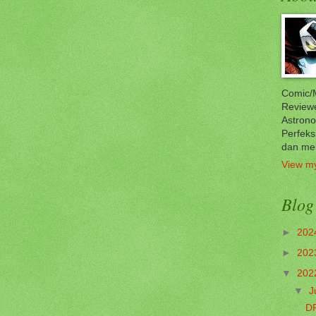
Comic/M
Reviewe
Astrono
Perfeks
dan me
View my
Blog
►
202
►
202
▼
202
▼
J
D