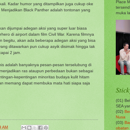
Place M
sekali. Kadar humor yang ditampilkan juga cukup oke
tersend
 Menjadikan Black Panther adalah tontonan yang
muka la
kan dijumpai adegan aksi yang super luar biasa
ero di airport dalam film Civil War. Karena filmnya
un begitu, akan ada beberapa adegan aksi yang bisa
yang ditawarkan pun cukup asyik disimak hingga tak
apai 2 jam.
nis adalah banyaknya pesan-pesan terselubung di
ak menjadikan ras ataupun perbedaan bukan sebagai
tingan-kepentingan minoritas budaya kulit hitam
pkan memang dapat membuka mata hati siapa saja
Stick
(01) B
SEA yan
(02)
Be
Nusa
(03)
Ba
9 AM
obatan