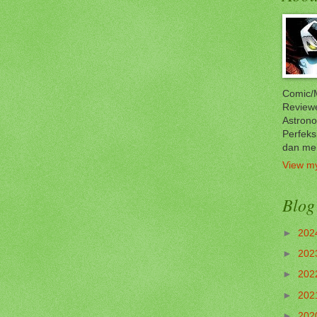
Comic/M
Reviewe
Astrono
Perfeks
dan me
View my
Blog
►
202
►
202
►
202
►
202
►
202