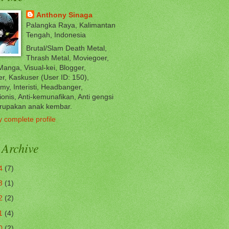
Anthony Sinaga
Palangka Raya, Kalimantan
Tengah, Indonesia
Brutal/Slam Death Metal,
Thrash Metal, Moviegoer,
anga, Visual-kei, Blogger,
r, Kaskuser (User ID: 150),
my, Interisti, Headbanger,
ionis, Anti-kemunafikan, Anti gengsi
rupakan anak kembar.
 complete profile
 Archive
4
(7)
3
(1)
2
(2)
1
(4)
0
(2)