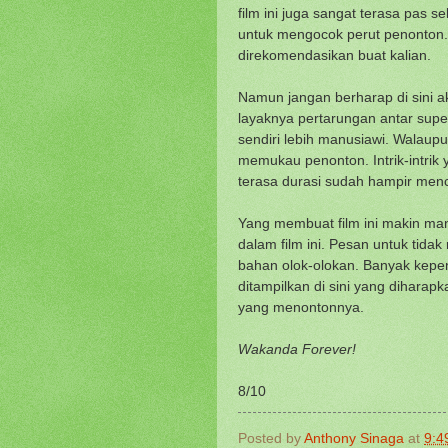
film ini juga sangat terasa pas 
untuk mengocok perut penonton.
direkomendasikan buat kalian.
Namun jangan berharap di sini a
layaknya pertarungan antar superh
sendiri lebih manusiawi. Walaup
memukau penonton. Intrik-intrik 
terasa durasi sudah hampir menc
Yang membuat film ini makin ma
dalam film ini. Pesan untuk tid
bahan olok-olokan. Banyak kepen
ditampilkan di sini yang dihara
yang menontonnya.
Wakanda Forever!
8/10
Posted by
Anthony Sinaga
at
9:4