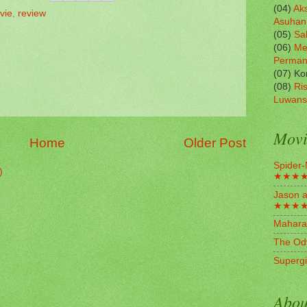
(04)
Aks
vie
,
review
Asuhan
(05)
Sa
(06)
Me
Perma
(07) K
(08)
Ris
Luwans
Movi
Home
Older Post
Spider-
)
★★★
Jason a
★★★
Mahara
The Od
Superg
Abou