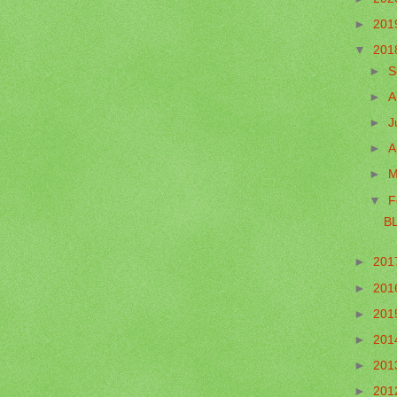
►
201
▼
201
►
S
►
A
►
J
►
A
►
M
▼
F
B
►
201
►
201
►
201
►
201
►
201
►
201