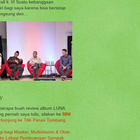
all lt. III Suatu kebanggaan
iri bagi saya karena bisa bertatap
ngsung den...
y
eberapa buah review album LUNA
g pernah saya tulis, silakan ke
SINI
rkunjung ke Titik Panas Tumbang
gi-bagi Masker, Multivitamin & Obat-
 ke Lokasi Pembuangan Sampah