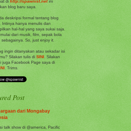
at di
http://spawnist.net
ini
an blog baru saya.
da deskripsi formal tentang blog
i. Intinya hanya menulis dan
lkan hal-hal yang saya sukai saja.
 mulai dari musik, film, sepak bola
 sebagainya. So, just enjoy it.
g ingin ditanyakan atau sekadar isi
mu? Silakan tulis di
SINI
. Silakan
i juga Facebook Page saya di
INI
. Trims.
ured Post
argaan dari Mongabay
esia
si talk show di @america, Pacific