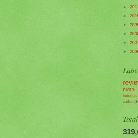
►
201
►
201
►
200
►
200
►
200
►
200
Labe
revi
metal
indonesi
curhat
(3
Tota
319,