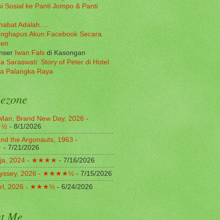
i Sosial ke Panti Jompo & Panti
habat Adalah....
nghapus Akun Facebook Secara
nen
onser
Iwan Fals
di Kasongan
a Saraswati: Story of Peter di Hotel
a Palangka Raya
ezone
Man: Brand New Day, 2026 -
★½
- 8/1/2026
nd the Argonauts, 1963 -
★
- 7/21/2026
ja, 2024 - ★★★★
- 7/16/2026
yssey, 2026 - ★★★★½
- 7/15/2026
irl, 2026 - ★★★½
- 6/24/2026
t Me