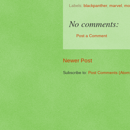
Labels:
blackpanther
,
marvel
,
mo
No comments:
Post a Comment
Newer Post
Subscribe to:
Post Comments (Atom