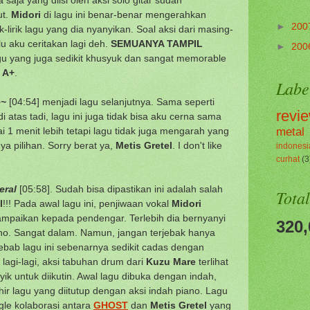
ut.
Midori
di lagu ini benar-benar mengerahkan
►
200
k-lirik lagu yang dia nyanyikan. Soal aksi dari masing-
lu aku ceritakan lagi deh.
SEMUANYA TAMPIL
►
200
u yang juga sedikit khusyuk dan sangat memorable
g
A+
.
Labe
e~
[04:54] menjadi lagu selanjutnya. Sama seperti
revi
i atas tadi, lagu ini juga tidak bisa aku cerna sama
metal
i 1 menit lebih tetapi lagu tidak juga mengarah yang
nya pilihan. Sorry berat ya,
Metis Gretel
. I don't like
indonesi
curhat
(3
eral
[05:58]. Sudah bisa dipastikan ini adalah salah
Tota
l
!!! Pada awal lagu ini, penjiwaan vokal
Midori
sampaikan kepada pendengar. Terlebih dia bernyanyi
320,
iano. Sangat dalam. Namun, jangan terjebak hanya
ebab lagu ini sebenarnya sedikit cadas dengan
lagi-lagi, aksi tabuhan drum dari
Kuzu Mare
terlihat
k untuk diikutin. Awal lagu dibuka dengan indah,
ir lagu yang diitutup dengan aksi indah piano. Lagu
ngle kolaborasi antara
GHOST
dan
Metis Gretel
yang