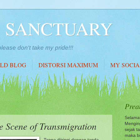
S SANCTUARY
lease don't take my pride!!!
LD BLOG
DISTORSI MAXIMUM
MY SOCI
Prea
Selamat
he Scene of Transmigration
Menging
sejak t
maka bi
Tanpa diiringi dengan tanda-