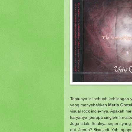
Tentunya ini sebuah kehilangan ya
yang menyebabkan
Metis Grete
visual rock indie-nya. Apakah me
karyanya [berupa single/mini-al
Juga tidak. Soalnya seperti yang 
out. Jenuh? Bisa jadi. Yah, apap