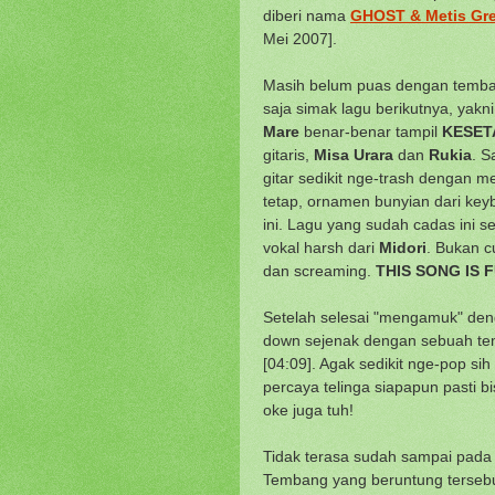
diberi nama
GHOST & Metis Gret
Mei 2007].
Masih belum puas dengan temba
saja simak lagu berikutnya, yakn
Mare
benar-benar tampil
KESET
gitaris,
Misa Urara
dan
Rukia
. S
gitar sedikit nge-trash dengan me
tetap, ornamen bunyian dari ke
ini. Lagu yang sudah cadas ini s
vokal harsh dari
Midori
. Bukan c
dan screaming.
THIS SONG IS F
Setelah selesai "mengamuk" deng
down sejenak dengan sebuah te
[04:09]. Agak sedikit nge-pop si
percaya telinga siapapun pasti bi
oke juga tuh!
Tidak terasa sudah sampai pada 
Tembang yang beruntung tersebu