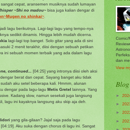
u sangat cepat, aransemen musiknya sudah lumayan
hisper ~Shi no madou~
bisa juga kalian dengar di
ion~Mugen no shinkai~
.
adi lagu berikutnya. Lagi-lagi lagu yang tempo-nya
knya sedikit dinamis. Hingga lebih mudah dicerna.
Comic/M
ukia
lagi-lagi top banget. Solo gitar yang ada di sini
Reviewe
asuki 2 menit terakhir, diisi dengan sebuah petikan
Astrono
unya ini sebuah momen terbaik yang ada dalam lagu
Perfeks
dan me
View my
cene, continued...
[04:25] yang intronya diisi oleh aksi
 terdengar berat dan cepat. Sayang banget aku tidak
Blog
 sudah aku setel beberapa kali. Hmmm, alunan
aku dengar pada lagu-lagu
Metis Gretel
lainnya. Yang
ressive. Kadang slow, namun sesekali juga langsung
►
202
ali, lagu ini kayaknya langsung aku skip aja deh.
►
202
►
202
idori
yang gila-gilaan? Jajal saja pada lagu
►
202
[04:19]. Aku suka dengan chorus di lagu ini. Sangat
►
202