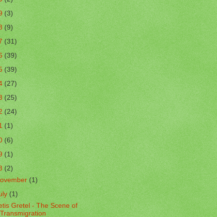
9
(3)
8
(9)
7
(31)
6
(39)
5
(39)
4
(27)
3
(25)
2
(24)
1
(1)
0
(6)
9
(1)
8
(2)
ovember
(1)
uly
(1)
tis Gretel - The Scene of
Transmigration