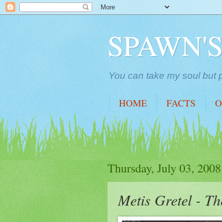
SPAWN'
You can take my soul but p
HOME
FACTS
O
Thursday, July 03, 2008
Metis Gretel - T