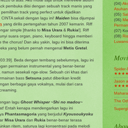
(04)
Aks
rack pembuka diisi dengan sebuah track manis yang
Asuhan
pemilihan track yang perfect untuk dijadikan
(05)
Sa
CINTA sekali dengan lagu ini!
Maiden
bisa dijumpai
(06)
Me
n
yang dirilis pertengahan tahun 2007 kemarin. Riff
Perma
engar simple [thanks to
Misa Urara
&
Rukia
!]. Riff
(07) K
unyi suara organ, piano, keyboard hingga memberi
(08)
Ris
Luwans
 the chorus! Dan aku yakin, lagu ini bisa diterima
ereka yang belum pernah mengenal
Metis Gretel
.
Movi
03:39]. Beda dengan tembang sebelumnya, lagu ini
engan permainan instrumental yang benar-benar
Spider-
namun sesekali nge-slow. Sebuah ciri khas dari
★★★
ermainan bass
Setsuna
patut diberikan kredit
Jason a
ngan berbagai gaya vokalnya, mulai dari cara
★★★
screaming.
Mahara
The Od
dengan lagu
Ghost Whisper ~Shi no madou~
at! Entah kenapa mendengarkan lagu ini
Superg
nya
Phantasmagoria
yang berjudul
Kyousoukyoku
tar
Misa Urara
dan
Rukia
benar-benar terasa
Abou
nkan ritem, satunya lagi konsentrasi pada melodi