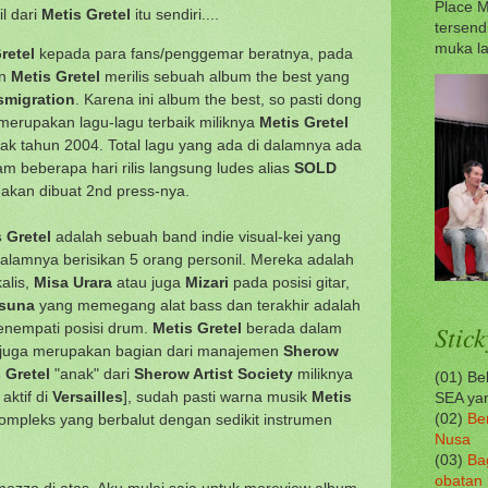
Place M
l dari
Metis Gretel
itu sendiri....
tersend
muka la
retel
kepada para fans/penggemar beratnya, pada
in
Metis Gretel
merilis sebuah album the best yang
smigration
. Karena ini album the best, so pasti dong
merupakan lagu-lagu terbaik miliknya
Metis Gretel
ak tahun 2004. Total lagu yang ada di dalamnya ada
am beberapa hari rilis langsung ludes alias
SOLD
 akan dibuat 2nd press-nya.
 Gretel
adalah sebuah band indie visual-kei yang
 dalamnya berisikan 5 orang personil. Mereka adalah
alis,
Misa Urara
atau juga
Mizari
pada posisi gitar,
suna
yang memegang alat bass dan terakhir adalah
nempati posisi drum.
Metis Gretel
berada dalam
Stick
juga merupakan bagian dari manajemen
Sherow
 Gretel
"anak" dari
Sherow Artist Society
miliknya
(01) B
aktif di
Versailles
], sudah pasti warna musik
Metis
SEA yan
ompleks yang berbalut dengan sedikit instrumen
(02)
Be
Nusa
(03)
Ba
obatan
ezzo di atas. Aku mulai saja untuk mereview album