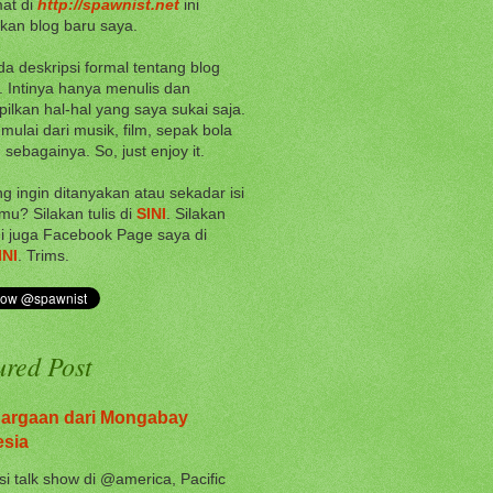
at di
http://spawnist.net
ini
an blog baru saya.
da deskripsi formal tentang blog
i. Intinya hanya menulis dan
lkan hal-hal yang saya sukai saja.
 mulai dari musik, film, sepak bola
 sebagainya. So, just enjoy it.
g ingin ditanyakan atau sekadar isi
mu? Silakan tulis di
SINI
. Silakan
i juga Facebook Page saya di
INI
. Trims.
ured Post
argaan dari Mongabay
esia
si talk show di @america, Pacific