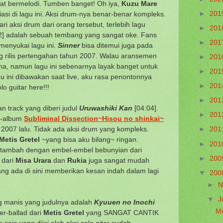
gat bermelodi. Tumben banget! Oh iya,
Kuzu Mare
►
201
asi di lagu ini. Aksi drum-nya benar-benar kompleks.
 aksi drum dari orang tersebut, terlebih lagu
►
201
2] adalah sebuah tembang yang sangat oke. Fans
►
201
enyukai lagu ini.
Sinner
bisa ditemui juga pada
 rilis pertengahan tahun 2007. Walau aransemen
►
201
rna, namun lagu ini sebenarnya layak banget untuk
►
201
lagu ini dibawakan saat live, aku rasa penontonnya
►
201
o guitar here!!!
►
201
an track yang diberi judul
Uruwashiki Kan
[04:04].
►
201
ni-album
Subliminal Dissection~Hisou no shinkai~
 2007 lalu. Tidak ada aksi drum yang kompleks.
►
201
Metis Gretel
~yang bisa aku bilang~ ringan.
►
201
itambah dengan embel-embel bebunyian dari
►
200
 dari
Misa Urara
dan
Rukia
juga sangat mudah
 yang ada di sini memberikan kesan indah dalam lagi
▼
200
►
N
▼
J
g manis yang judulnya adalah
Kyuuen no Inochi
Me
er-ballad dari
Metis Gretel
yang SANGAT CANTIK
ya saja yang diisi oleh aksi solo gitar sudah