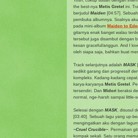
the best-nya
Metis Gretel
ini. T
berjudul
Maiden
[04:57]. Sebuah 
pembuka albumnya. Soalnya aku 
pada mini-album
Maiden to Ede
gitarnya enak banget walau terd
tersebut juga disambut dengan b
kesan graceful/anggun. And I love
oleh siapa saja, bahkan buat m
Track selanjutnya adalah
MASK
[
sedikit garang dan progressif d
kompleks. Kadang-kadang cepat, 
karya-karyanya
Metis Gretel
. P
tersendiri. Dan
Midori
beraksi de
normal, nge-harsh sampai little-
Selesai dengan
MASK
, disusul 
[03:40]. Sebuah lagu yang up-be
mengingatkan aku dengan lagu
~Cruel Crucible~
. Permainan gi
kompak sekali. Satu orang memai