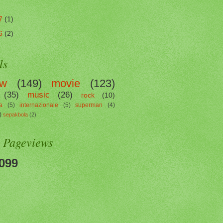
7
(1)
6
(2)
ls
ew
(149)
movie
(123)
(35)
music
(26)
rock
(10)
a
(5)
internazionale
(5)
superman
(4)
)
sepakbola
(2)
l Pageviews
099