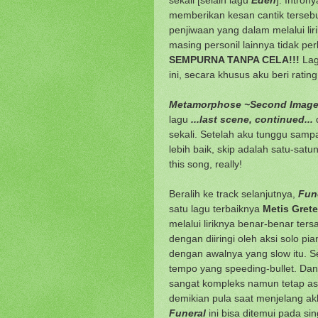
memberikan kesan cantik terseb
penjiwaan yang dalam melalui liri
masing personil lainnya tidak per
SEMPURNA TANPA CELA!!!
Lag
ini, secara khusus aku beri ratin
Metamorphose ~Second Imag
lagu
...last scene, continued...
d
sekali. Setelah aku tunggu sampa
lebih baik, skip adalah satu-satu
this song, really!
Beralih ke track selanjutnya,
Fun
satu lagu terbaiknya
Metis Grete
melalui liriknya benar-benar ter
dengan diiringi oleh aksi solo p
dengan awalnya yang slow itu. S
tempo yang speeding-bullet. Dan 
sangat kompleks namun tetap asyi
demikian pula saat menjelang akh
Funeral
ini bisa ditemui pada si