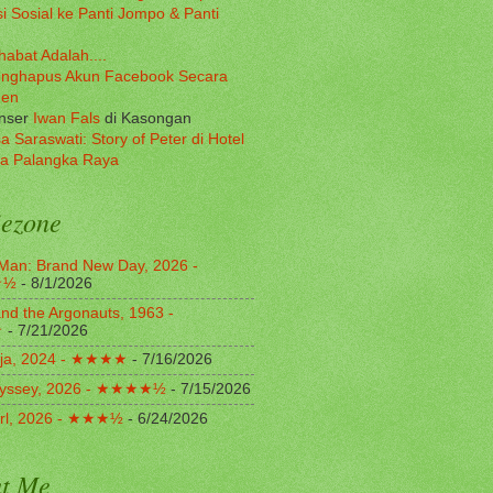
i Sosial ke Panti Jompo & Panti
habat Adalah....
nghapus Akun Facebook Secara
nen
onser
Iwan Fals
di Kasongan
a Saraswati: Story of Peter di Hotel
a Palangka Raya
ezone
Man: Brand New Day, 2026 -
★½
- 8/1/2026
nd the Argonauts, 1963 -
★
- 7/21/2026
ja, 2024 - ★★★★
- 7/16/2026
yssey, 2026 - ★★★★½
- 7/15/2026
irl, 2026 - ★★★½
- 6/24/2026
t Me