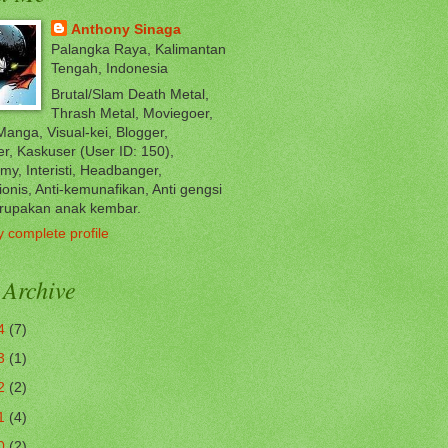
Anthony Sinaga
Palangka Raya, Kalimantan
Tengah, Indonesia
Brutal/Slam Death Metal,
Thrash Metal, Moviegoer,
anga, Visual-kei, Blogger,
r, Kaskuser (User ID: 150),
my, Interisti, Headbanger,
ionis, Anti-kemunafikan, Anti gengsi
rupakan anak kembar.
 complete profile
 Archive
4
(7)
3
(1)
2
(2)
1
(4)
0
(2)